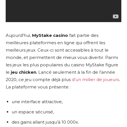
Aujourd’hui,
MyStake casino
fait partie des
meilleures plateformes en ligne qui offrent les
meilleurs jeux. Ceux-ci sont accessibles à tout le
monde, et permettent de mieux vous divertir. Parmi
les jeux les plus populaires du casino MyStake figure
le
jeu chicken
. Lancé seulement à la fin de l’année
2020, ce jeu compte déjà plus
d’un millier de joueurs
.
La plateforme vous présente :
une interface attractive,
un espace sécurisé,
des gains allant jusqu’à 10 000x.