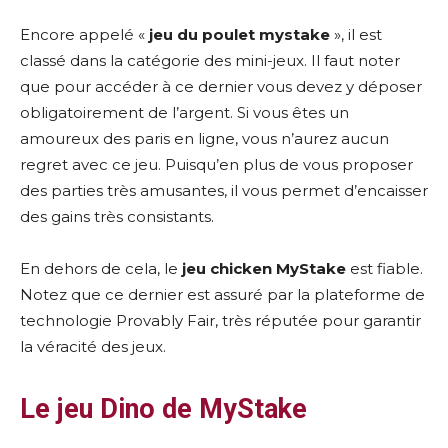
Encore appelé «
jeu du poulet mystake
», il est
classé dans la catégorie des mini-jeux. Il faut noter
que pour accéder à ce dernier vous devez y déposer
obligatoirement de l’argent. Si vous êtes un
amoureux des paris en ligne, vous n’aurez aucun
regret avec ce jeu. Puisqu’en plus de vous proposer
des parties très amusantes, il vous permet d’encaisser
des gains très consistants.
En dehors de cela, le
jeu chicken MyStake
est fiable.
Notez que ce dernier est assuré par la plateforme de
technologie Provably Fair, très réputée pour garantir
la véracité des jeux.
Le jeu Dino de MyStake