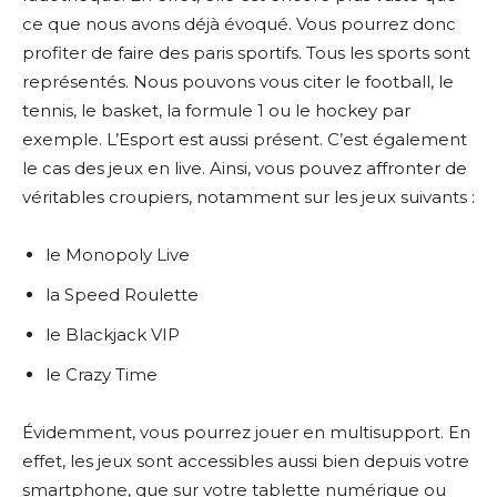
ce que nous avons déjà évoqué. Vous pourrez donc
profiter de faire des paris sportifs. Tous les sports sont
représentés. Nous pouvons vous citer le football, le
tennis, le basket, la formule 1 ou le hockey par
exemple. L’Esport est aussi présent. C’est également
le cas des jeux en live. Ainsi, vous pouvez affronter de
véritables croupiers, notamment sur les jeux suivants :
le Monopoly Live
la Speed Roulette
le Blackjack VIP
le Crazy Time
Évidemment, vous pourrez jouer en multisupport. En
effet, les jeux sont accessibles aussi bien depuis votre
smartphone, que sur votre tablette numérique ou