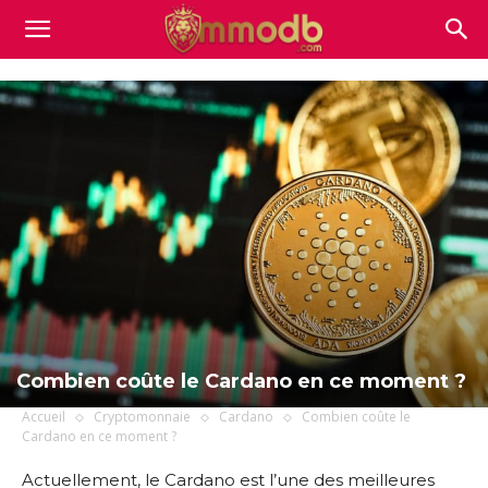
Mmodb.com
Combien coûte le Cardano en ce moment ?
Accueil
Cryptomonnaie
Cardano
Combien coûte le
Cardano en ce moment ?
Actuellement, le Cardano est l’une des meilleures