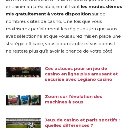
entrainer au préalable, en utilisant
les modes démos
mis gratuitement à votre disposition
sur de
nombreux sites de casino. Une fois que vous
maitriserez parfaitement les règles du jeu que vous
avez sélectionné et que vous aurez mis en place une
stratégie efficace, vous pourrez utiliser vos bonus. Il
ne restera plus qu’à avoir la chance de votre côté.
Ces astuces pour un jeu de
casino en ligne plus amusant et
sécurisé avec Legiano casino
Zoom sur l’évolution des
machines à sous
Jeux de casino et paris sportifs :
quelles différences ?