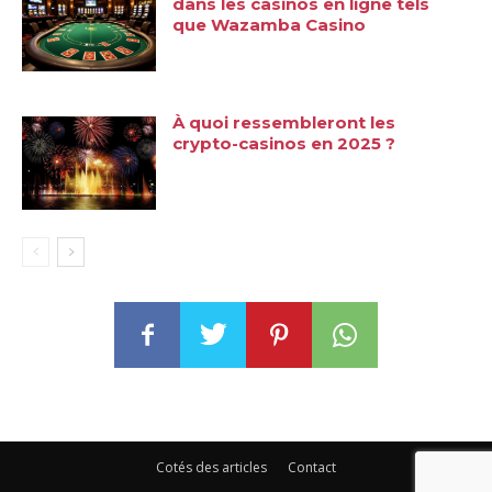
dans les casinos en ligne tels
que Wazamba Casino
À quoi ressembleront les
crypto-casinos en 2025 ?
Cotés des articles
Contact