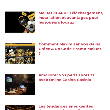
MelBet CI APK : Téléchargement,
installation et avantages pour
les joueurs locaux
Comment Maximiser Vos Gains
Grâce A Un Code Promo MelBet
?
Améliorer vos paris sportifs
avec Online Casino Casinia
Les tendances émergentes