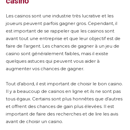
casino
Les casinos sont une industrie très lucrative et les
joueurs peuvent parfois gagner gros. Cependant, il
est important de se rappeler que les casinos sont
avant tout une entreprise et que leur objectif est de
faire de l’argent. Les chances de gagner à un jeu de
casino sont généralement faibles, mais il existe
quelques astuces qui peuvent vous aider à
augmenter vos chances de gagner.
Tout d’abord, il est important de choisir le bon casino.
Il y a beaucoup de casinos en ligne et ils ne sont pas
tous égaux. Certains sont plus honnêtes que d’autres
et offrent des chances de gain plus élevées. Il est
important de faire des recherches et de lire les avis
avant de choisir un casino.