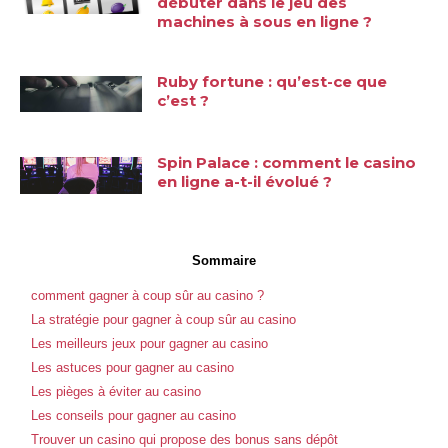
débuter dans le jeu des
machines à sous en ligne ?
Ruby fortune : qu’est-ce que
c’est ?
Spin Palace : comment le casino
en ligne a-t-il évolué ?
Sommaire
comment gagner à coup sûr au casino ?
La stratégie pour gagner à coup sûr au casino
Les meilleurs jeux pour gagner au casino
Les astuces pour gagner au casino
Les pièges à éviter au casino
Les conseils pour gagner au casino
Trouver un casino qui propose des bonus sans dépôt