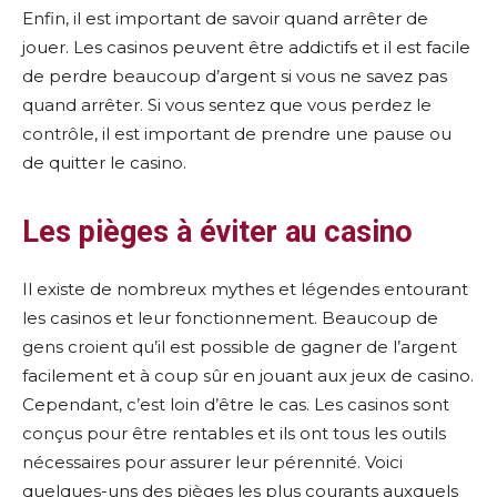
Enfin, il est important de savoir quand arrêter de
jouer. Les casinos peuvent être addictifs et il est facile
de perdre beaucoup d’argent si vous ne savez pas
quand arrêter. Si vous sentez que vous perdez le
contrôle, il est important de prendre une pause ou
de quitter le casino.
Les pièges à éviter au casino
Il existe de nombreux mythes et légendes entourant
les casinos et leur fonctionnement. Beaucoup de
gens croient qu’il est possible de gagner de l’argent
facilement et à coup sûr en jouant aux jeux de casino.
Cependant, c’est loin d’être le cas. Les casinos sont
conçus pour être rentables et ils ont tous les outils
nécessaires pour assurer leur pérennité. Voici
quelques-uns des pièges les plus courants auxquels