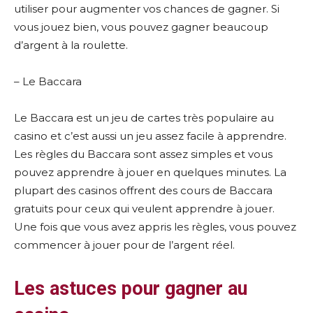
utiliser pour augmenter vos chances de gagner. Si
vous jouez bien, vous pouvez gagner beaucoup
d’argent à la roulette.
– Le Baccara
Le Baccara est un jeu de cartes très populaire au
casino et c’est aussi un jeu assez facile à apprendre.
Les règles du Baccara sont assez simples et vous
pouvez apprendre à jouer en quelques minutes. La
plupart des casinos offrent des cours de Baccara
gratuits pour ceux qui veulent apprendre à jouer.
Une fois que vous avez appris les règles, vous pouvez
commencer à jouer pour de l’argent réel.
Les astuces pour gagner au