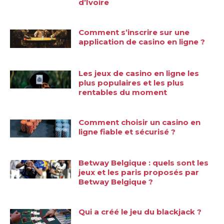
d’Ivoire
Comment s’inscrire sur une
application de casino en ligne ?
Les jeux de casino en ligne les
plus populaires et les plus
rentables du moment
Comment choisir un casino en
ligne fiable et sécurisé ?
Betway Belgique : quels sont les
jeux et les paris proposés par
Betway Belgique ?
Qui a créé le jeu du blackjack ?