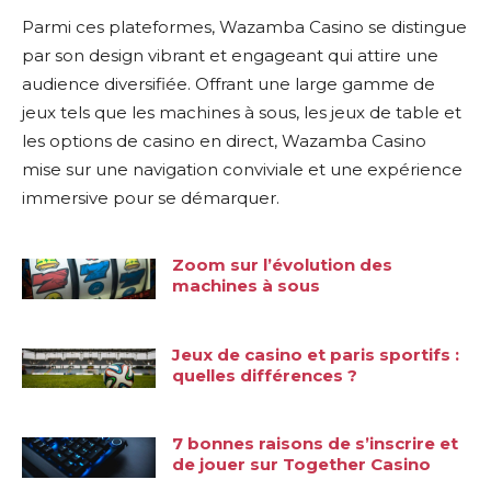
Parmi ces plateformes, Wazamba Casino se distingue
par son design vibrant et engageant qui attire une
audience diversifiée. Offrant une large gamme de
jeux tels que les machines à sous, les jeux de table et
les options de casino en direct, Wazamba Casino
mise sur une navigation conviviale et une expérience
immersive pour se démarquer.
Zoom sur l’évolution des
machines à sous
Jeux de casino et paris sportifs :
quelles différences ?
7 bonnes raisons de s’inscrire et
de jouer sur Together Casino