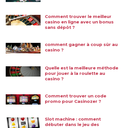
Comment trouver le meilleur
casino en ligne avec un bonus
sans dépôt ?
comment gagner à coup sûr au
casino ?
Quelle est la meilleure méthode
pour jouer à la roulette au
casino ?
Comment trouver un code
promo pour Casinozer ?
Slot machine : comment
débuter dans le jeu des