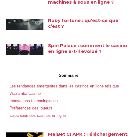
machines à sous en ligne ?
Ruby fortune : qu’est-ce que
c’est ?
Spin Palace : comment le casino
en ligne a-t-il évolué ?
Sommaire
Les tendances émergentes dans les casinos en ligne tels que
Wazamba Casino
Innovations technologiques
Préférences des joueurs
Expansion des casinos en ligne
MelBet CI APK : Téléchargement,