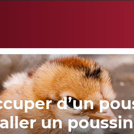
uper d’un pous
ller un poussin