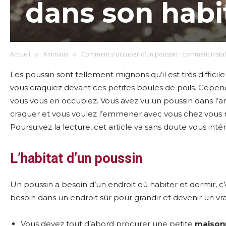
dans son habi
Accueil
Animaux
Comment s'occuper d'un poussin : comment installe
Les poussin sont tellement mignons qu’il est très difficil
vous craquiez devant ces petites boules de poils. Cepend
vous vous en occupiez. Vous avez vu un poussin dans l’ani
craquer et vous voulez l’emmener avec vous chez vous
Poursuivez la lecture, cet article va sans doute vous intér
L’habitat d’un poussin
Un poussin a besoin d’un endroit où habiter et dormir, c’e
besoin dans un endroit sûr pour grandir et devenir un vrai
Vous devez tout d’abord procurer une petite
maison