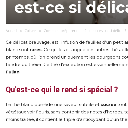
est-ce si délic
Accueil
Cuisine
Comment préparer du thé blanc : est-ce si délicat ?
Ce délicat breuvage, est l’infusion de feuilles d’un pet
blanc sont
rares
, Ce qui les distingue des autres thés, el
printemps, où l’on prend uniquement les bourgeons couver
tendre du théier. Ce thé d’exception est essentiellemen
Fujian
.
Qu’est-ce qui le rend si spécial ?
Le thé blanc possède une saveur subtile et
sucrée
tout 
végétaux voir fleuris, sans contenir des notes d’herbes, te
moins traitée, il contient le triple d’antioxydant qu’un thé