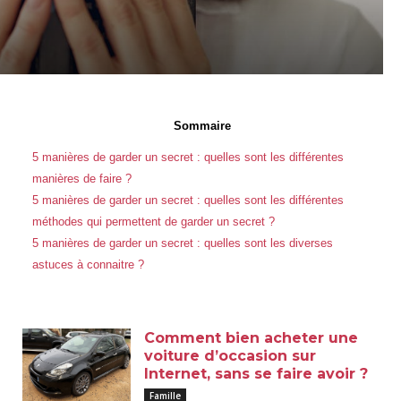
Sommaire
5 manières de garder un secret : quelles sont les différentes
manières de faire ?
5 manières de garder un secret : quelles sont les différentes
méthodes qui permettent de garder un secret ?
5 manières de garder un secret : quelles sont les diverses
astuces à connaitre ?
Comment bien acheter une
voiture d’occasion sur
Internet, sans se faire avoir ?
Famille