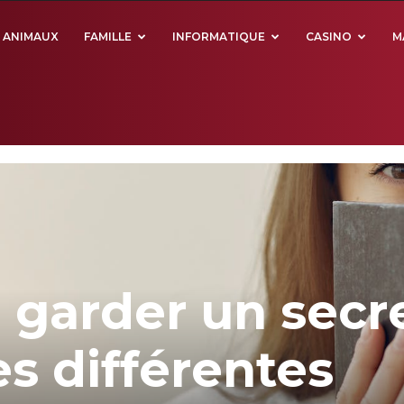
ANIMAUX
FAMILLE
INFORMATIQUE
CASINO
M
 garder un secre
es différentes