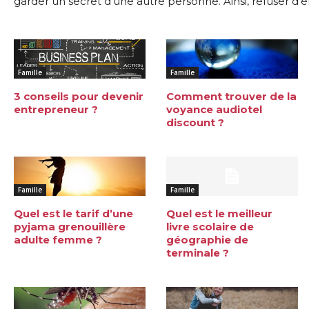
garder un secret d’une autre personne. Ainsi, refuser d’e
Famille
Famille
3 conseils pour devenir
Comment trouver de la
entrepreneur ?
voyance audiotel
discount ?
Famille
Famille
Quel est le tarif d’une
Quel est le meilleur
pyjama grenouillère
livre scolaire de
adulte femme ?
géographie de
terminale ?