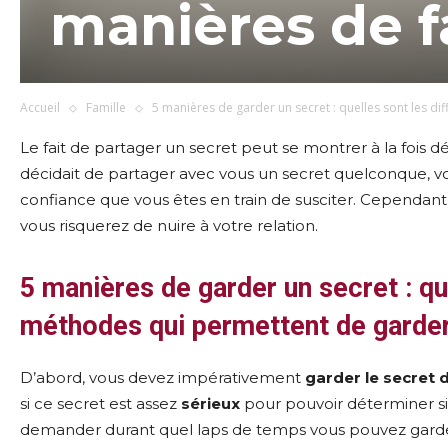
manières de f
Accueil
Famille
5 manières de garder un secret : quelles sont les dif
Le fait de partager un secret peut se montrer à la fois d
décidait de partager avec vous un secret quelconque, v
confiance que vous êtes en train de susciter. Cependant, 
vous risquerez de nuire à votre relation.
5 manières de garder un secret : qu
méthodes qui permettent de garder
D’abord, vous devez impérativement
garder le secret
d
si ce secret est assez
sérieux
pour pouvoir déterminer si
demander durant quel laps de temps vous pouvez garder