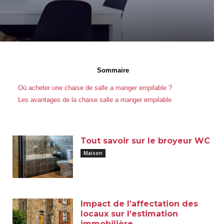
Sommaire
Où acheter une chaise de salle a manger empilable ?
Les avantages de la chaise salle a manger empilable
Tout savoir sur le broyeur WC
Maison
Impact de l’affectation des
locaux sur l’estimation
immobilière