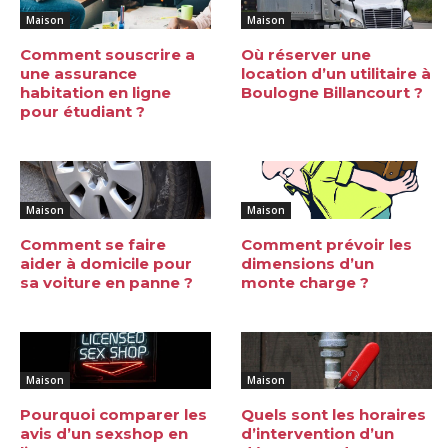
Maison
Maison
Comment souscrire a
Où réserver une
une assurance
location d’un utilitaire à
habitation en ligne
Boulogne Billancourt ?
pour étudiant ?
Maison
Maison
Comment se faire
Comment prévoir les
aider à domicile pour
dimensions d’un
sa voiture en panne ?
monte charge ?
Maison
Maison
Pourquoi comparer les
Quels sont les horaires
avis d’un sexshop en
d’intervention d’un