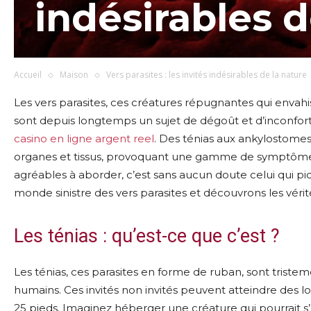
indésirables d
Accueil
Maison
Vers parasites : les invités indésirables de la nature
Les vers parasites, ces créatures répugnantes qui envahi
sont depuis longtemps un sujet de dégoût et d’inconfor
casino en ligne argent reel
. Des ténias aux ankylostomes,
organes et tissus, provoquant une gamme de symptômes d
agréables à aborder, c’est sans aucun doute celui qui pi
monde sinistre des vers parasites et découvrons les vér
Les ténias : qu’est-ce que c’est ?
Les ténias, ces parasites en forme de ruban, sont tristem
humains. Ces invités non invités peuvent atteindre des l
25 pieds. Imaginez héberger une créature qui pourrait s’é