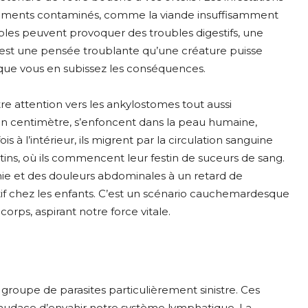
aliments contaminés, comme la viande insuffisamment
irables peuvent provoquer des troubles digestifs, une
est une pensée troublante qu’une créature puisse
que vous en subissez les conséquences.
tre attention vers les ankylostomes tout aussi
’un centimètre, s’enfoncent dans la peau humaine,
à l’intérieur, ils migrent par la circulation sanguine
estins, où ils commencent leur festin de suceurs de sang.
ie et des douleurs abdominales à un retard de
if chez les enfants. C’est un scénario cauchemardesque
orps, aspirant notre force vitale.
groupe de parasites particulièrement sinistre. Ces
l’audace d’envahir notre système lymphatique. La