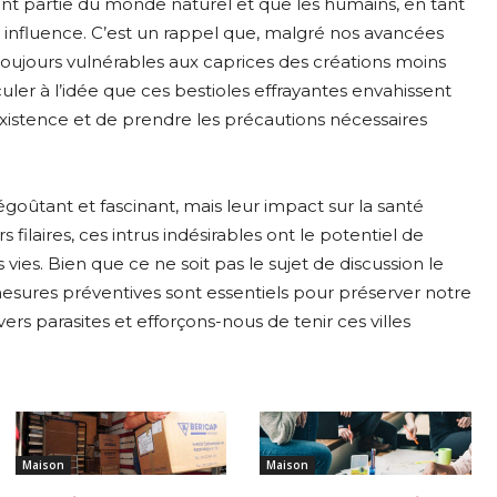
ent partie du monde naturel et que les humains, en tant
 influence. C’est un rappel que, malgré nos avancées
oujours vulnérables aux caprices des créations moins
culer à l’idée que ces bestioles effrayantes envahissent
 existence et de prendre les précautions nécessaires
égoûtant et fascinant, mais leur impact sur la santé
filaires, ces intrus indésirables ont le potentiel de
es. Bien que ce ne soit pas le sujet de discussion le
esures préventives sont essentiels pour préserver notre
vers parasites et efforçons-nous de tenir ces villes
Maison
Maison