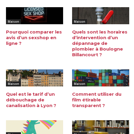
Maison
Maison
Pourquoi comparer les
Quels sont les horaires
avis d’un sexshop en
d’intervention d’un
ligne ?
dépannage de
plombier à Boulogne
Billancourt ?
Maison
Maison
Quel est le tarif d’un
Comment utiliser du
débouchage de
film étirable
canalisation à Lyon ?
transparent ?