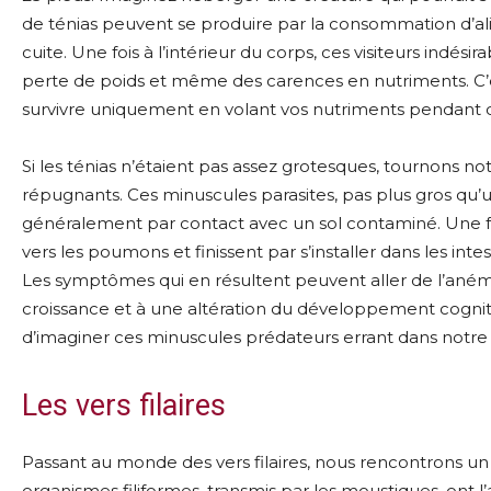
de ténias peuvent se produire par la consommation d’
cuite. Une fois à l’intérieur du corps, ces visiteurs indés
perte de poids et même des carences en nutriments. C’
survivre uniquement en volant vos nutriments pendant 
Si les ténias n’étaient pas assez grotesques, tournons no
répugnants. Ces minuscules parasites, pas plus gros qu
généralement par contact avec un sol contaminé. Une fois 
vers les poumons et finissent par s’installer dans les int
Les symptômes qui en résultent peuvent aller de l’aném
croissance et à une altération du développement cognit
d’imaginer ces minuscules prédateurs errant dans notre c
Les vers filaires
Passant au monde des vers filaires, nous rencontrons un 
organismes filiformes, transmis par les moustiques, ont 