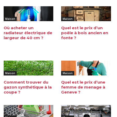
Maison
Maison
Où acheter un
Quel est le prix d’un
radiateur électrique de
poêle à bois ancien en
largeur de 40 cm ?
fonte ?
Maison
Maison
Comment trouver du
Quel est le prix d’une
gazon synthétique à la
femme de menage à
coupe ?
Geneve ?