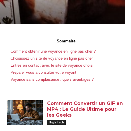
Sommaire
Comment obtenir une voyance en ligne pas cher ?
Choisissez un site de voyance en ligne pas cher
Entrez en contact avec le site de voyance choisi
Préparer vous à consulter votre voyant
Voyance sans complaisance : quels avantages ?
Comment Convertir un GIF en
MP4 : Le Guide Ultime pour
les Geeks
High Tech