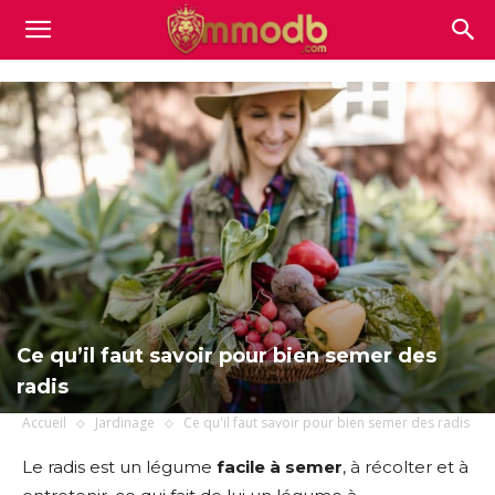
Mmodb.com
Ce qu’il faut savoir pour bien semer des
radis
Accueil
Jardinage
Ce qu'il faut savoir pour bien semer des radis
Le radis est un légume
facile à semer
, à récolter et à