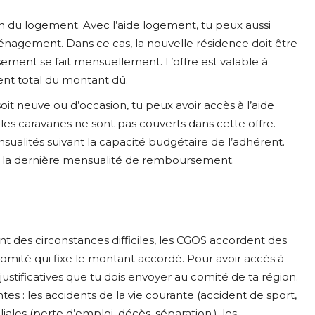
ion du logement. Avec l’aide logement, tu peux aussi
énagement. Dans ce cas, la nouvelle résidence doit être
ement se fait mensuellement. L’offre est valable à
nt total du montant dû.
soit neuve ou d’occasion, tu peux avoir accès à l’aide
 les caravanes ne sont pas couverts dans cette offre.
alités suivant la capacité budgétaire de l’adhérent.
ès la dernière mensualité de remboursement.
t des circonstances difficiles, les CGOS accordent des
comité qui fixe le montant accordé. Pour avoir accès à
justificatives que tu dois envoyer au comité de ta région.
ntes : les accidents de la vie courante (accident de sport,
iliales (perte d’emploi, décès, séparation.), les