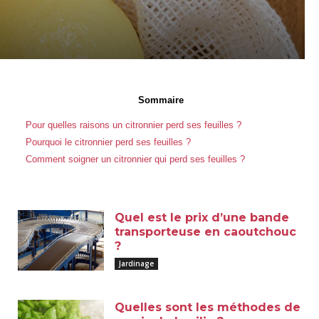
Sommaire
Pour quelles raisons un citronnier perd ses feuilles ?
Pourquoi le citronnier perd ses feuilles ?
Comment soigner un citronnier qui perd ses feuilles ?
Quel est le prix d’une bande
transporteuse en caoutchouc
?
Jardinage
Quelles sont les méthodes de