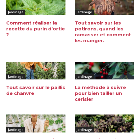
Jardinage
Jardinage
Comment réaliser la
Tout savoir sur les
recette du purin d’ortie
potirons, quand les
?
ramasser et comment
les manger.
Jardinage
Jardinage
Tout savoir sur le paillis
La méthode à suivre
de chanvre
pour bien tailler un
cerisier
Jardinage
Jardinage