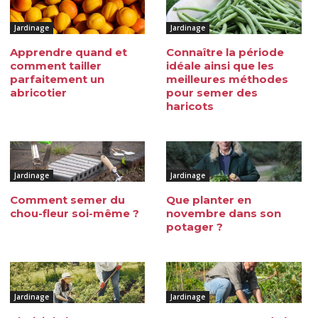
Jardinage
Jardinage
Apprendre quand et
Connaître la période
comment tailler
idéale ainsi que les
parfaitement un
meilleures méthodes
abricotier
pour semer des
haricots
Jardinage
Jardinage
Comment semer du
Que planter en
chou-fleur soi-même ?
novembre dans son
potager ?
Jardinage
Jardinage